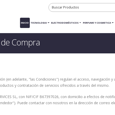
INICIO
TECNOLOGIA
ELECTRODOMÉSTICOS
PERFUME Y COSMETICA
s de Compra
ión (en adelante, "las Condiciones") regulan el acceso, navegación 
roductos y contratación de servicios ofrecidos a través del mismo.
ICES SL, con NIF/CIF B67397026, con domicilio a efectos de notific
ndedor"). Puede contactar con nosotros en la dirección de correo ele