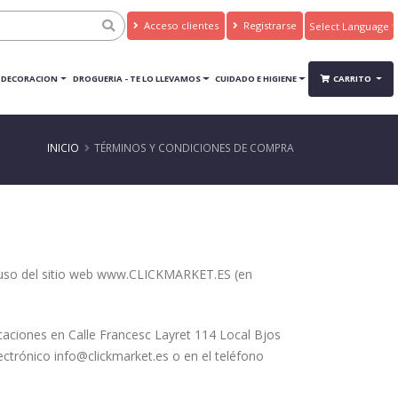
Acceso clientes
Registrarse
Powered by
Translate
DECORACION
DROGUERIA - TE LO LLEVAMOS
CUIDADO E HIGIENE
CARRITO
INICIO
TÉRMINOS Y CONDICIONES DE COMPRA
y uso del sitio web www.CLICKMARKET.ES (en
aciones en Calle Francesc Layret 114 Local Bjos
ctrónico info@clickmarket.es o en el teléfono