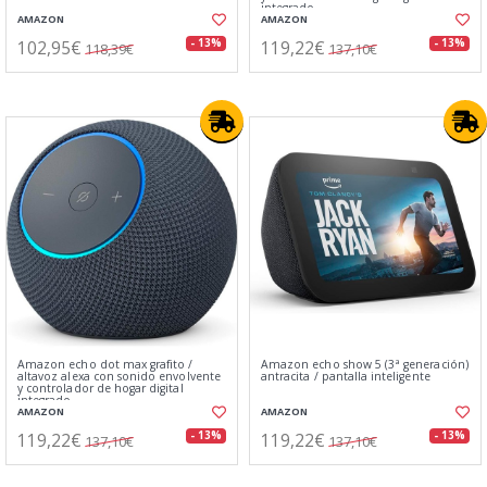
integrado
AMAZON
AMAZON
102,95€
119,22€
- 13%
- 13%
118,39€
137,10€
Amazon echo dot max grafito /
Amazon echo show 5 (3ª generación)
altavoz alexa con sonido envolvente
antracita / pantalla inteligente
y controlador de hogar digital
integrado
AMAZON
AMAZON
119,22€
119,22€
- 13%
- 13%
137,10€
137,10€