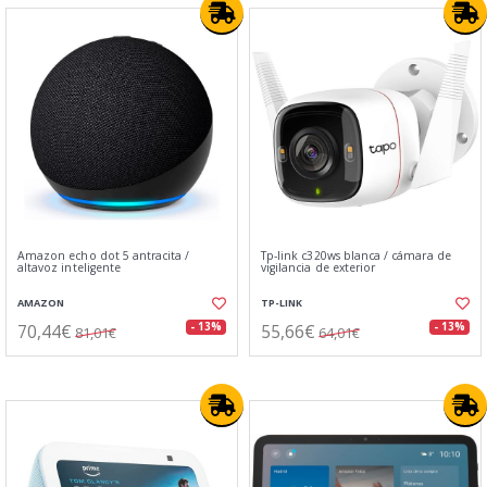
Amazon echo dot 5 antracita /
Tp-link c320ws blanca / cámara de
altavoz inteligente
vigilancia de exterior
AMAZON
TP-LINK
70,44€
55,66€
- 13%
- 13%
81,01€
64,01€