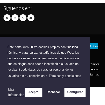
Síguenos en:
Este portal web utiliza cookies propias con finalidad
técnica, y para realizar estadísticas de uso Web, las
cookies se usan para la personalización de anuncios
que en ningún caso hacen identificable al usuario no
Contacto
Aviso Legal
Condiciones de compra
Política de envíos
Política de devolución
Política de Privacidad
recaba ni cede datos de carácter personal de los
Política de Cookies
Sitemap
usuarios sin su conocimiento
Términos y condiciones
© 2026 - Todos los derechos reservados.
Más
¡Acepto!
Rechazar
Configurar
Información