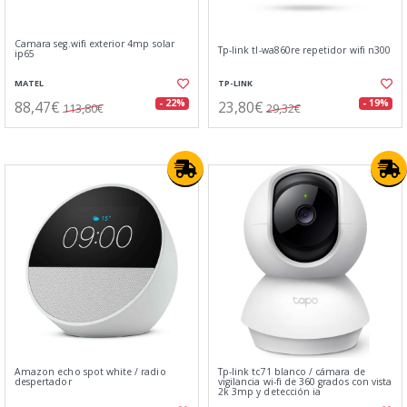
Camara seg.wifi exterior 4mp solar
Tp-link tl-wa860re repetidor wifi n300
ip65
MATEL
TP-LINK
88,47€
23,80€
- 22%
- 19%
113,80€
29,32€
Amazon echo spot white / radio
Tp-link tc71 blanco / cámara de
despertador
vigilancia wi-fi de 360 grados con vista
2k 3mp y detección ia