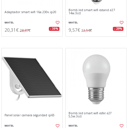
Bomb.led smart wifi estand.e27
Adaptador smart wifi 16a.230v.ip20
14w.3cct
MATEL
MATEL
20,31€
9,57€
- 30%
- 29%
28,87€
13,54€
Bomb.led smart wifi esfer.e27
Panel solar camara seguridad ip65
5,5w.3cct
MATEL
MATEL