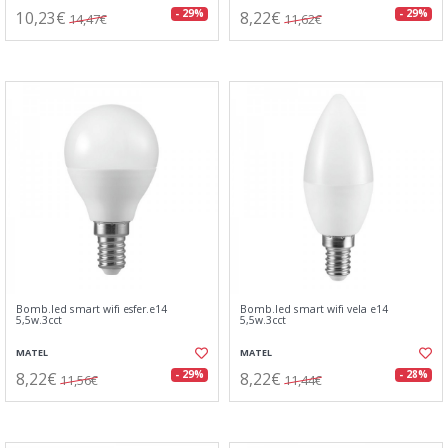
10,23€
8,22€
- 29%
- 29%
14,47€
11,62€
Bomb.led smart wifi esfer.e14
Bomb.led smart wifi vela e14
5,5w.3cct
5,5w.3cct
MATEL
MATEL
8,22€
8,22€
- 29%
- 28%
11,56€
11,44€