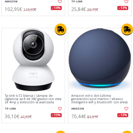
AMAZON
TP-LINK
102,95€
25,84€
- 14%
- 13%
119,50€
29,72€
Tp-link tc72 blanca / cámara de
Amazon echo dot (última
vigilancia wi-fi de 360 grados con vista
generación) azul marino / altavoz
2k 4mp y detección ia avanzada
inteligente wifi y bluetooth con alexa
TP-LINK
AMAZON
36,10€
70,44€
- 13%
- 13%
41,52€
81,01€