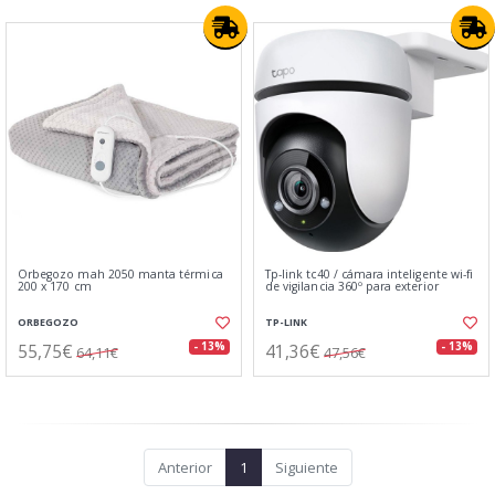
Orbegozo mah 2050 manta térmica
Tp-link tc40 / cámara inteligente wi-fi
200 x 170 cm
de vigilancia 360º para exterior
ORBEGOZO
TP-LINK
55,75€
41,36€
- 13%
- 13%
64,11€
47,56€
Anterior
1
Siguiente