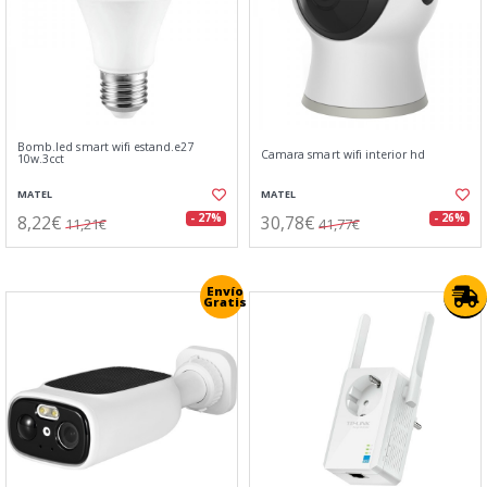
Bomb.led smart wifi estand.e27
Camara smart wifi interior hd
10w.3cct
MATEL
MATEL
8,22€
30,78€
- 27%
- 26%
11,21€
41,77€
Envío
Gratis