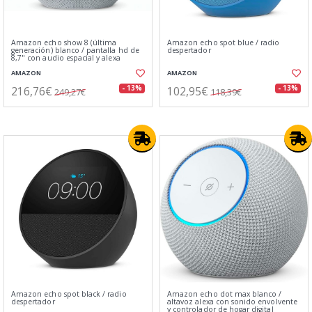
Amazon echo show 8 (última
Amazon echo spot blue / radio
generación) blanco / pantalla hd de
despertador
8,7" con audio espacial y alexa
AMAZON
AMAZON
216,76€
102,95€
- 13%
- 13%
249,27€
118,39€
Amazon echo spot black / radio
Amazon echo dot max blanco /
despertador
altavoz alexa con sonido envolvente
y controlador de hogar digital