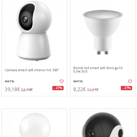
Bomb.led smart wifi dicro.gu10
Camara smart wifi interior hd 360º
5,5w.3cct
MATEL
MATEL
39,18€
8,22€
- 27%
- 27%
53,74€
11,21€