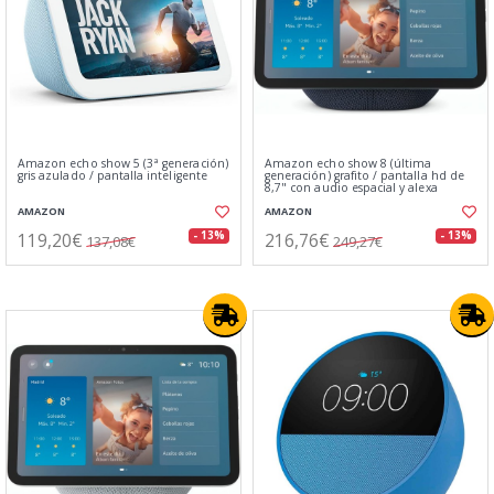
Amazon echo show 5 (3ª generación)
Amazon echo show 8 (última
gris azulado / pantalla inteligente
generación) grafito / pantalla hd de
8,7" con audio espacial y alexa
AMAZON
AMAZON
119,20€
216,76€
- 13%
- 13%
137,08€
249,27€