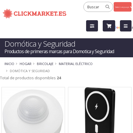
Powered
by
Tra
Domótica y Seguridad
Productos de primeras marcas para Domotica y Seguridad
INICIO
HOGAR
BRICOLAJE
MATERIAL ELÉCTRICO
DOMÓTICA Y SEGURIDAD
Total de productos disponibles
24