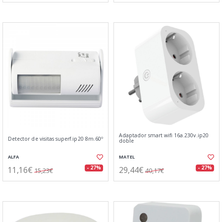
Adaptador smart wifi 16a.230v.ip20
Detector de visitas superf.ip20 8m.60º
doble
ALFA
MATEL
11,16€
29,44€
- 27%
- 27%
15,23€
40,17€