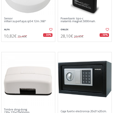
Sensor
Powerbank tipo-c
infrarr.superf.ajus.ip54.12m.360º
inalamb.magnet.5000mah.
ALFA
ONLEX
10,82€
28,10€
- 30%
- 30%
15,46€
39,95€
Timbre ding-dong
Caja fuerte electronica 20x31x20cm.
230v.135x79x50mm.