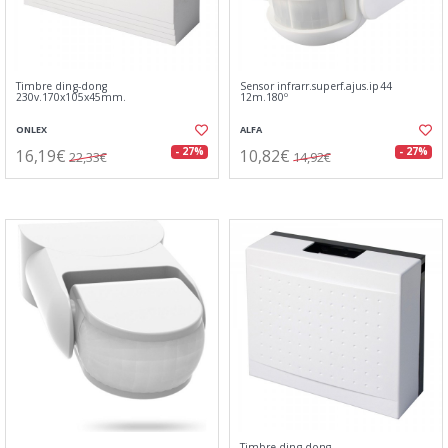
Timbre ding-dong
Sensor infrarr.superf.ajus.ip44
230v.170x105x45mm.
12m.180º
ONLEX
ALFA
16,19€
10,82€
- 27%
- 27%
22,33€
14,92€
Timbre ding-dong