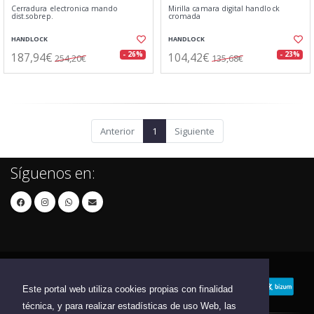
Cerradura electronica mando
Mirilla camara digital handlock
dist.sobrep.
cromada
HANDLOCK
HANDLOCK
187,94€
104,42€
- 26%
- 23%
254,20€
135,68€
Anterior
1
Siguiente
Síguenos en:
Este portal web utiliza cookies propias con finalidad
técnica, y para realizar estadísticas de uso Web, las