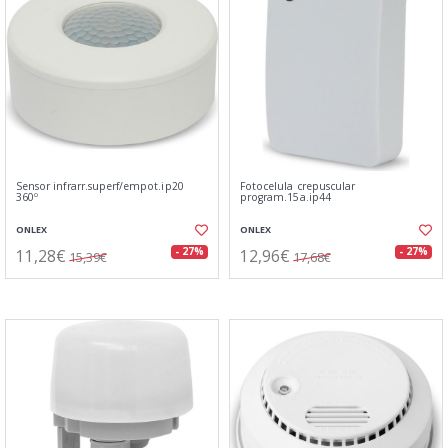
Sensor infrarr.superf/empot.ip20
Fotocelula crepuscular
360º
program.15a.ip44
ONLEX
ONLEX
11,28€
12,96€
- 27%
- 27%
15,39€
17,68€