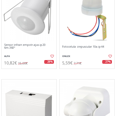
Sensor infrarr.empotr.ajus.ip20
Fotocelula crepuscular 10a.ip44
6m.360º
ALFA
ONLEX
10,82€
5,59€
- 28%
- 27%
15,00€
7,71€