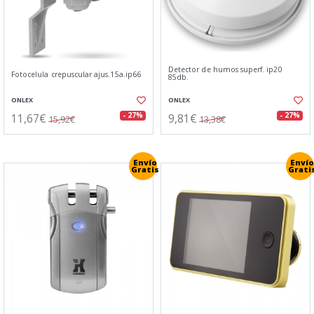
Detector de humos superf. ip20
Fotocelula crepuscular ajus.15a.ip66
85db.
ONLEX
ONLEX
11,67€
9,81€
- 27%
- 27%
15,92€
13,38€
Envío
Envío
Gratis
Grati