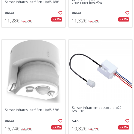
Sensor infrarr.superf.2en1 ip65 180º
230v.110x110x4mm.
ONLEX
ONLEX
11,28€
11,32€
- 27%
- 27%
15,55€
15,52€
Sensor infrarr.empotr.ocult.ip20
Sensor infrarr.superf.2en1 ip65 360º
6m.360º
ONLEX
ALFA
16,74€
10,82€
- 27%
- 27%
22,95€
14,77€