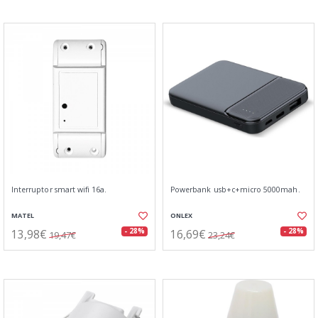
Interruptor smart wifi 16a.
Powerbank usb+c+micro 5000mah.
MATEL
ONLEX
13,98€
16,69€
- 28%
- 28%
19,47€
23,24€