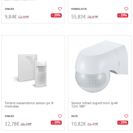
ONLEX
HANDLOCK
9,84€
55,83€
- 29%
- 29%
13,92€
78,97€
Timbre inalambrico sensor pir 8
Sensor infrarr.superf.mini ip44
melodias
12m.180º
ONLEX
ALFA
32,78€
10,82€
- 29%
- 29%
46,36€
15,15€