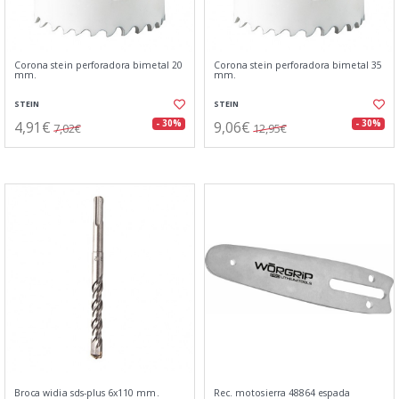
Corona stein perforadora bimetal 20
Corona stein perforadora bimetal 35
mm.
mm.
STEIN
STEIN
4,91€
9,06€
- 30%
- 30%
7,02€
12,95€
Broca widia sds-plus 6x110 mm.
Rec. motosierra 48864 espada