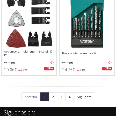
Acc.univers. multiherramienta bl. 17
Broca widia-hss-madera 9u.
pc.
VATTON
VATTON
20,06€
24,75€
- 29%
- 29%
28,37€
35,00€
Anterior
1
2
3
4
Siguiente
Síguenos en: