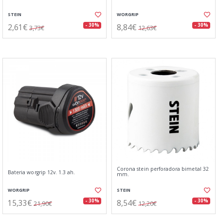
STEIN
WORGRIP
2,61€
8,84€
- 30%
- 30%
3,73€
12,63€
Corona stein perforadora bimetal 32
Bateria worgrip 12v. 1.3 ah.
mm.
WORGRIP
STEIN
15,33€
8,54€
- 30%
- 30%
21,90€
12,20€