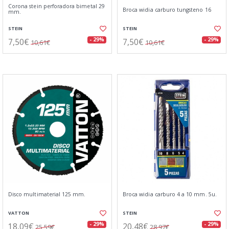
Corona stein perforadora bimetal 29
Broca widia carburo tungsteno 16
mm.
STEIN
STEIN
7,50€
7,50€
- 29%
- 29%
10,61€
10,61€
Disco multimaterial 125 mm.
Broca widia carburo 4 a 10 mm. 5u.
VATTON
STEIN
18,09€
20,48€
- 29%
- 29%
25,59€
28,97€