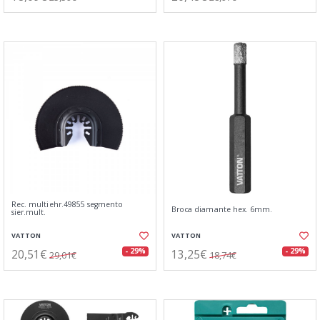
Rec. multiehr.49855 segmento
Broca diamante hex. 6mm.
sier.mult.
VATTON
VATTON
20,51€
13,25€
- 29%
- 29%
29,01€
18,74€