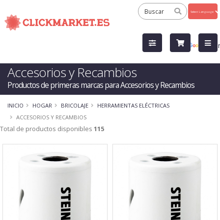
Powered
by
Tra
Accesorios y Recambios
Productos de primeras marcas para Accesorios y Recambios
INICIO
HOGAR
BRICOLAJE
HERRAMIENTAS ELÉCTRICAS
ACCESORIOS Y RECAMBIOS
Total de productos disponibles
115