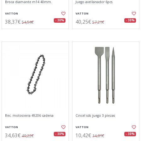
Broca diamante m14 40mm.
Juego avellanador 6pcs.
VATTON
VATTON
38,37€
40,25€
- 30%
- 30%
54,54€
57,21€
Rec. motosierra 49206 cadena
Cincel sds juego 3 piezas
VATTON
VATTON
34,63€
10,42€
- 30%
- 30%
49,22€
14,81€