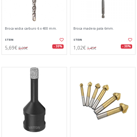
Broca widia carburo 6 x 400 mm.
Broca madera pala 6mm.
STEIN
STEIN
5,69€
1,02€
- 30%
- 30%
8,09€
1,45€