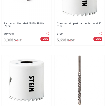
Rec. escobillas talad.48889,48869
Corona stein perforadora bimetal 22
(2pcs)
mm.
WORGRIP
STEIN
3,96€
5,69€
- 29%
- 29%
5,61€
8,05€