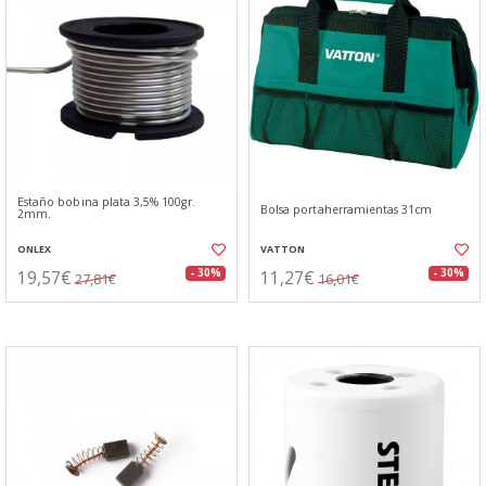
Estaño bobina plata 3,5% 100gr.
Bolsa portaherramientas 31cm
2mm.
ONLEX
VATTON
19,57€
11,27€
- 30%
- 30%
27,81€
16,01€