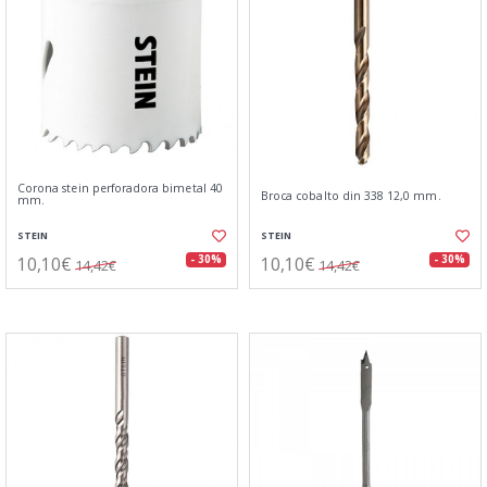
Corona stein perforadora bimetal 40
Broca cobalto din 338 12,0 mm.
mm.
STEIN
STEIN
10,10€
10,10€
- 30%
- 30%
14,42€
14,42€