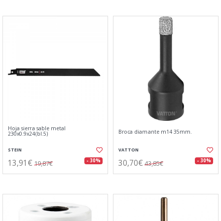
Hoja sierra sable metal
Broca diamante m14 35mm.
230x0.9x24(bl.5)
STEIN
VATTON
13,91€
30,70€
- 30%
- 30%
19,87€
43,85€