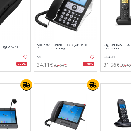
Spc 3804n telefono elegance id
Gigaset basic 100
 negro kuken
70m ml id lcd negro
negro duo
SPC
GIGASET
34,11€
31,56€
- 27%
- 20%
42,64€
39,4