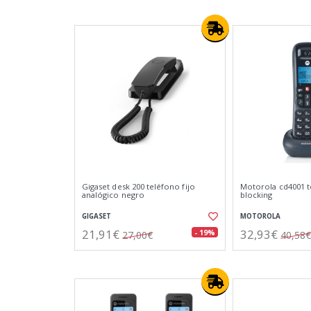
Gigaset desk 200 teléfono fijo
Motorola cd4001 t
analógico negro
blocking
GIGASET
MOTOROLA
21,91€
32,93€
- 19%
27,00€
40,58€