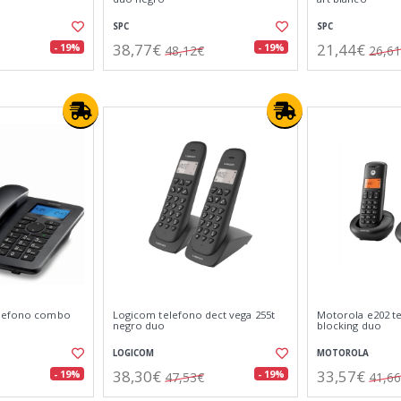
SPC
SPC
38,77€
21,44€
- 19%
- 19%
48,12€
26,6
elefono combo
Logicom telefono dect vega 255t
Motorola e202 te
negro duo
blocking duo
LOGICOM
MOTOROLA
38,30€
33,57€
- 19%
- 19%
47,53€
41,6