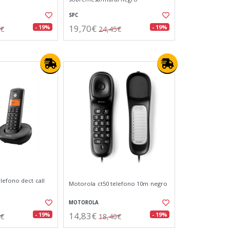
SPC
19,70€
- 19%
- 19%
1€
24,45€
lefono dect call
Motorola ct50 telefono 10m negro
MOTOROLA
14,83€
- 19%
- 19%
6€
18,40€