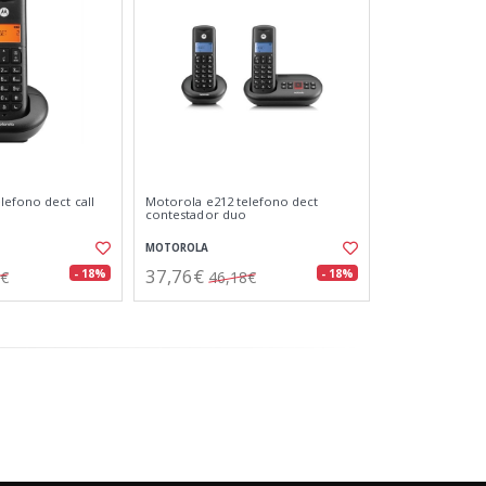
lefono dect call
Motorola e212 telefono dect
contestador duo
MOTOROLA
37,76€
- 18%
- 18%
6€
46,18€