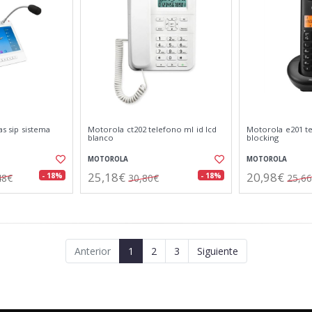
eas sip sistema
Motorola ct202 telefono ml id lcd
Motorola e201 te
blanco
blocking
MOTOROLA
MOTOROLA
25,18€
20,98€
- 18%
- 18%
48€
30,80€
25,6
Anterior
1
2
3
Siguiente