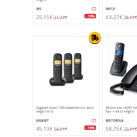
SPC
FRITZ!
25,15€
63,27€
- 19%
31,22€
78,53€
Gigaset basic 100 inalámbrico dect
Motorola c4201 t
negro trio
fijo + dect negro
GIGASET
MOTOROLA
45,13€
58,75€
- 19%
56,01€
72,91€