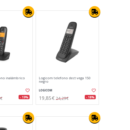
ono inalámbrico
Logicom telefono dect vega 150
negro
LOGICOM
19,85€
- 19%
- 18%
9€
24,29€