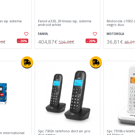
eas sip sistema
Fanvil a320, 20 líneas sip, sistema
Motorola c1002 c
android white
negro duo
FANVIL
MOTOROLA
404,87€
36,81€
- 20%
- 20%
09€
506,08€
46,0
Spc 7302n telefono dect air pro
Spc 7310bs telef
on international
duo negro
art blanco