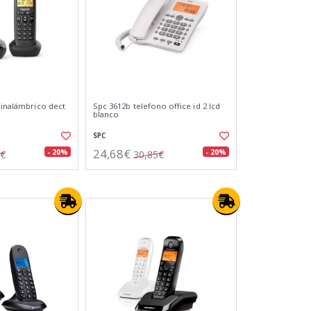
 inalámbrico dect
Spc 3612b telefono office id 2 lcd
blanco
SPC
24,68€
- 20%
- 20%
5€
30,85€