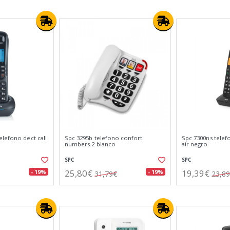
elefono dect call
Spc 3295b telefono confort
Spc 7300ns telef
numbers 2 blanco
air negro
SPC
SPC
25,80€
19,39€
- 19%
- 19%
31,79€
23,8