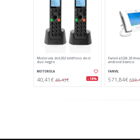
Motorola dot202 teléfono dect
Fanvil a320i 20 lín
duo negro
android blanco
MOTOROLA
FANVIL
40,41€
571,84€
- 18%
49,43€
699,