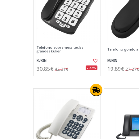
Telefono sobremesa teclas
Telefono gondola
grandes kuken
KUKEN
KUKEN
30,85€
19,89€
- 27%
42,31€
27,27€