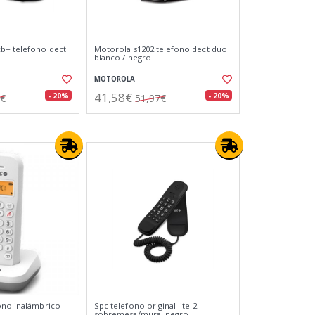
b+ telefono dect
Motorola s1202 telefono dect duo
blanco / negro
MOTOROLA
41,58€
- 20%
- 20%
1€
51,97€
ono inalámbrico
Spc telefono original lite 2
sobremesa/mural negro