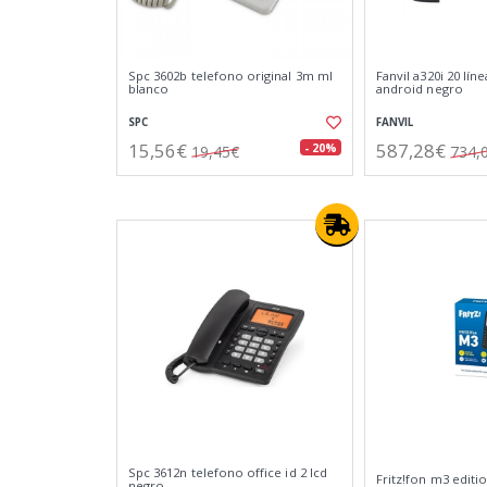
Spc 3602b telefono original 3m ml
Fanvil a320i 20 lín
blanco
android negro
SPC
FANVIL
15,56€
587,28€
- 20%
19,45€
734,
Spc 3612n telefono office id 2 lcd
Fritz!fon m3 editi
negro