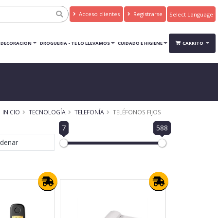
Acceso clientes
Registrarse
Powered by
Translate
DECORACION
DROGUERIA - TE LO LLEVAMOS
CUIDADO E HIGIENE
CARRITO
INICIO
TECNOLOGÍA
TELEFONÍA
TELÉFONOS FIJOS
7
588
denar