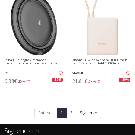
Jc na0587 negro / cargador
Xiaomi 33w power bank 10000mah
inalámbrico para móvil y auricular
tan / batería portátil 10000mah
JC
XIAOMI
9,38€
21,81€
- 50%
- 50%
18,76€
43,62€
Anterior
1
2
Siguiente
Síguenos en: