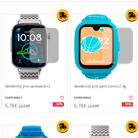
Savefamily prot savewatch+2
Savefamily prot pant iconic+2 4g
SAVEFAMILY
SAVEFAMILY
6,78€
6,78€
- 50%
- 50%
13,56€
13,56€