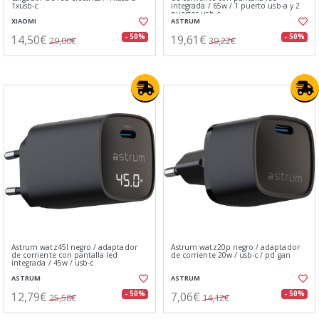
1xusb-c
integrada / 65w / 1 puerto usb-a y 2
puertos usb-c
XIAOMI
ASTRUM
14,50€
19,61€
- 50%
- 50%
29,00€
39,22€
Astrum watz45l negro / adaptador
Astrum watz20p negro / adaptador
de corriente con pantalla led
de corriente 20w / usb-c / pd gan
integrada / 45w / usb-c
ASTRUM
ASTRUM
12,79€
7,06€
- 50%
- 50%
25,58€
14,12€