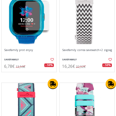
Savefamily prot enjoy
Savefamily correa savewatch+2 zigzag
SAVEFAMILY
SAVEFAMILY
6,78€
16,26€
- 50%
- 50%
13,56€
32,52€