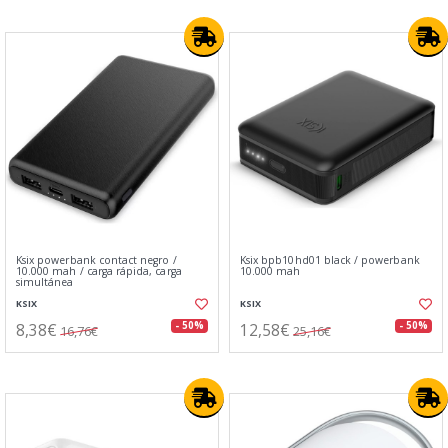
Ksix powerbank contact negro /
Ksix bpb10hd01 black / powerbank
10.000 mah / carga rápida, carga
10.000 mah
simultánea
KSIX
KSIX
8,38€
12,58€
- 50%
- 50%
16,76€
25,16€