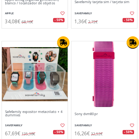
Savefamily tarjeta sim / tarjeta sim
blanco / localizador de objetos
APPLE
SAVEFAMILY
34,08€
1,36€
- 50%
- 50%
68,16€
2,72€
Safefamily expositor metacrilato + 4
Sony dvm80pr
dummies
SAVEFAMILY
SAVEFAMILY
67,69€
16,26€
- 50%
- 50%
135,38€
32,52€