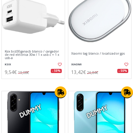
Ksix bcd30ganacb blanco / cargador
Xiaomi tag blanco / localizador gps
de red eléctrica 30w / 1 x usb-c + 1 x
usb-a
KSIX
XIAOMI
9,54€
13,42€
- 50%
- 50%
19,08€
26,84€