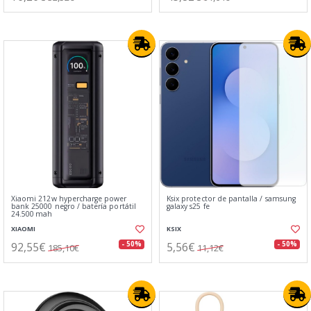
Xiaomi 212w hypercharge power
Ksix protector de pantalla / samsung
bank 25000 negro / batería portátil
galaxy s25 fe
24.500 mah
XIAOMI
KSIX
92,55€
5,56€
- 50%
- 50%
185,10€
11,12€