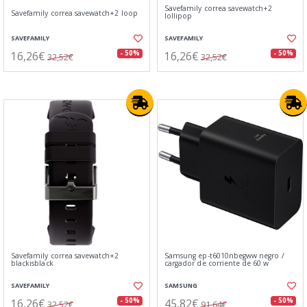
Savefamily correa savewatch+2
Savefamily correa savewatch+2 loop
lollipop
SAVEFAMILY
SAVEFAMILY
16,26€
16,26€
- 50%
- 50%
32,52€
32,52€
Savefamily correa savewatch+2
Samsung ep-t6010nbegww negro /
blackisblack
cargador de corriente de 60 w
SAVEFAMILY
SAMSUNG
16,26€
45,82€
- 50%
- 50%
32,52€
91,64€