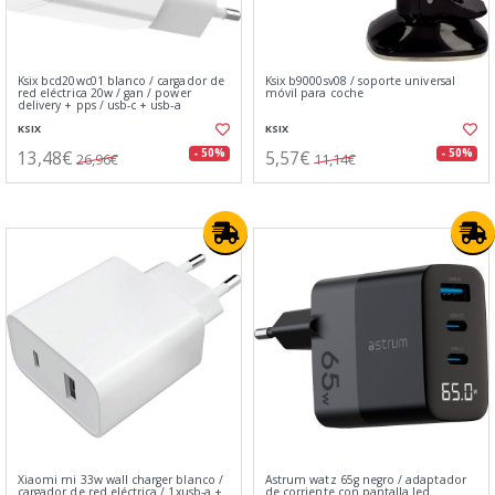
Ksix bcd20wc01 blanco / cargador de
Ksix b9000sv08 / soporte universal
red eléctrica 20w / gan / power
móvil para coche
delivery + pps / usb-c + usb-a
KSIX
KSIX
13,48€
5,57€
- 50%
- 50%
26,96€
11,14€
Xiaomi mi 33w wall charger blanco /
Astrum watz 65g negro / adaptador
cargador de red eléctrica / 1xusb-a +
de corriente con pantalla led