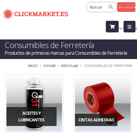
Powered
by
Tra
Consumibles de Ferretería
Productos de primeras marcas para Consumibles de Ferretería
INICIO
HOGAR
BRICOLAJE
CONSUMIBLES DE FERRETERÍA
ACEITES Y
LUBRICANTES
CINTAS ADHESIVAS