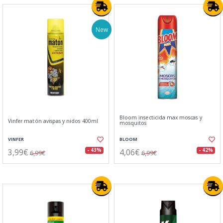
New
Bloom insecticida max moscas y
Vinfer matón avispas y nidos 400ml
mosquitos
VINFER
BLOOM
3,99€
4,06€
- 43%
- 42%
6,99€
6,99€