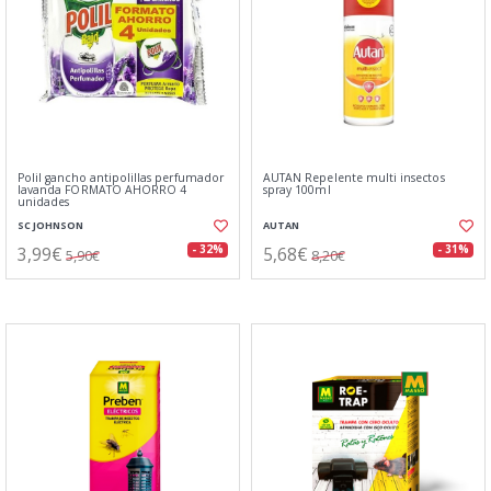
Polil gancho antipolillas perfumador
AUTAN Repelente multi insectos
lavanda FORMATO AHORRO 4
spray 100ml
unidades
SC JOHNSON
AUTAN
3,99€
5,68€
- 32%
- 31%
5,90€
8,20€