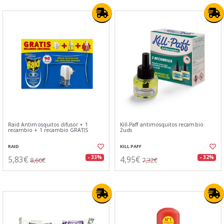
Raid Antimosquitos difusor + 1
Kill-Paff antimosquitos recambio
recambio + 1 recambio GRATIS
2uds
RAID
KILL PAFF
5,83€
4,95€
- 33%
- 32%
8,66€
7,32€