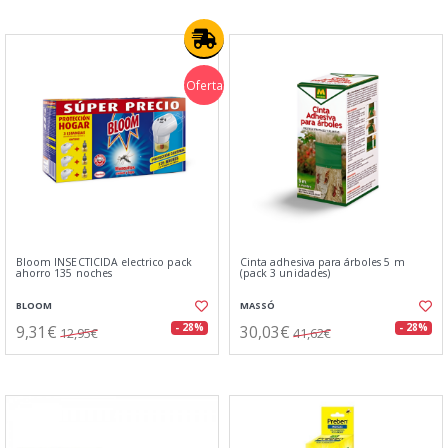
Oferta
Bloom INSECTICIDA electrico pack
Cinta adhesiva para árboles 5 m
ahorro 135 noches
(pack 3 unidades)
BLOOM
MASSÓ
9,31€
30,03€
- 28%
- 28%
12,95€
41,62€