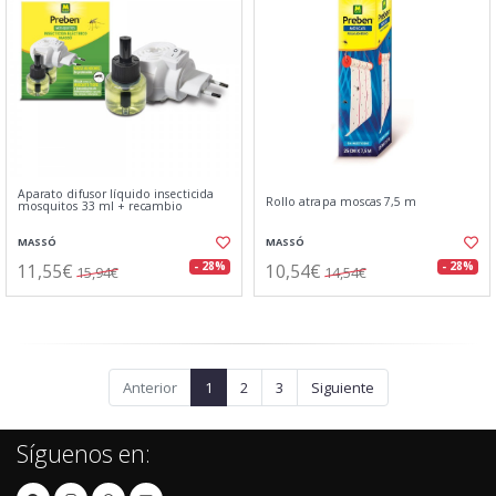
Aparato difusor líquido insecticida
Rollo atrapa moscas 7,5 m
mosquitos 33 ml + recambio
MASSÓ
MASSÓ
11,55€
10,54€
- 28%
- 28%
15,94€
14,54€
Anterior
1
2
3
Siguiente
Síguenos en: