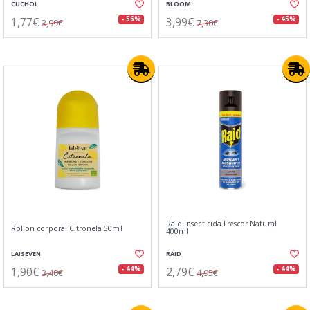
CUCHOL
BLOOM
1,77€
3,99€
- 56%
- 45%
3,99€
7,30€
Raid insecticida Frescor Natural
Rollon corporal Citronela 50ml
400ml
LAISEVEN
RAID
1,90€
2,79€
- 44%
- 44%
3,40€
4,95€