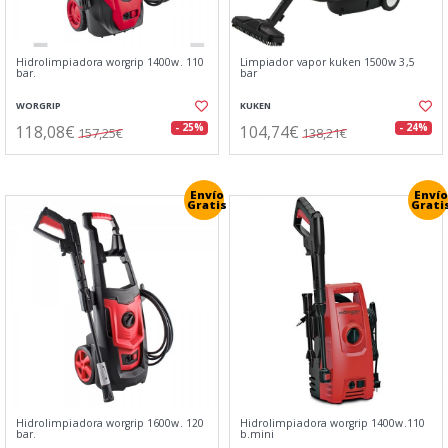
Hidrolimpiadora worgrip 1400w. 110
Limpiador vapor kuken 1500w 3,5
bar.
bar
WORGRIP
KUKEN
118,08€
104,74€
- 25%
- 24%
157,25€
138,21€
Envío
Envío
Gratis
Grati
Hidrolimpiadora worgrip 1600w. 120
Hidrolimpiadora worgrip 1400w.110
bar.
b.mini