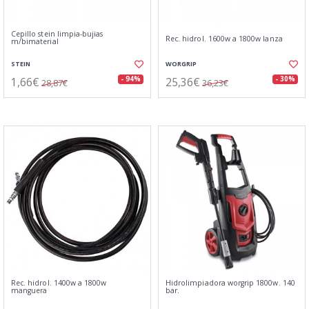
Cepillo stein limpia-bujias
Rec. hidrol. 1600w a 1800w lanza
m/bimaterial
STEIN
WORGRIP
1,66€
25,36€
- 94%
- 30%
28,87€
36,23€
Rec. hidrol. 1400w a 1800w
Hidrolimpiadora worgrip 1800w. 140
manguera
bar.