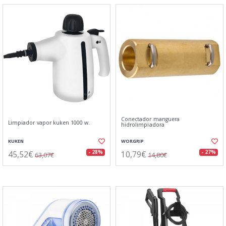
Conectador manguera
Limpiador vapor kuken 1000 w.
hidrolimpiadora
KUKEN
WORGRIP
45,52€
10,79€
- 28%
- 27%
63,07€
14,80€