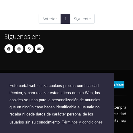
Anterior
1
Siguiente
Síguenos en:
Este portal web utiliza cookies propias con finalidad
técnica, y para realizar estadísticas de uso Web, las
cookies se usan para la personalización de anuncios
que en ningún caso hacen identificable al usuario no
Contacto
Aviso Legal
Condiciones de compra
Política de envíos
Política de devolución
Política de Privacidad
recaba ni cede datos de carácter personal de los
Política de Cookies
Sitemap
usuarios sin su conocimiento
Términos y condiciones
© 2026 - Todos los derechos reservados.