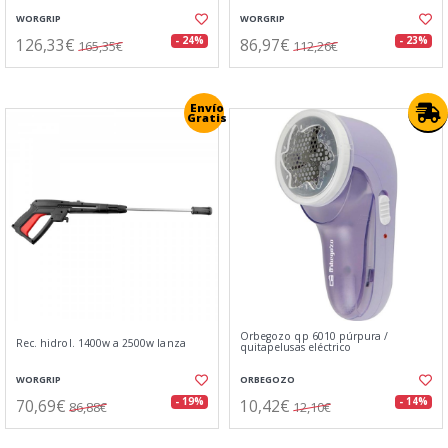
WORGRIP
WORGRIP
126,33€
86,97€
- 24%
- 23%
165,35€
112,26€
Envío
Gratis
Orbegozo qp 6010 púrpura /
Rec. hidrol. 1400w a 2500w lanza
quitapelusas eléctrico
WORGRIP
ORBEGOZO
70,69€
10,42€
- 19%
- 14%
86,88€
12,10€