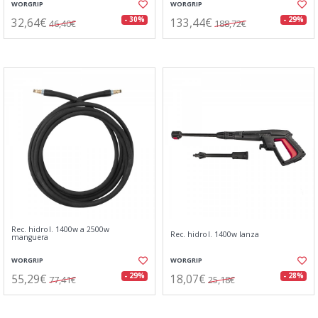
WORGRIP
WORGRIP
32,64€
133,44€
- 30%
- 29%
46,40€
188,72€
Rec. hidrol. 1400w a 2500w
Rec. hidrol. 1400w lanza
manguera
WORGRIP
WORGRIP
55,29€
18,07€
- 29%
- 28%
77,41€
25,18€