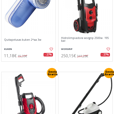
Hidrolimpiadora worgrip 2500w. 195
Quitapelusas kuken 2*aa 3w
bar.
KUKEN
WORGRIP
11,18€
250,15€
- 27%
- 27%
15,33€
341,28€
Envío
Envío
Gratis
Grati