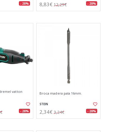
8,83€
- 28%
- 28%
12,29€
 dremel vatton
Broca madera pala 16mm.
STEIN
2,34€
- 28%
- 28%
8€
3,24€