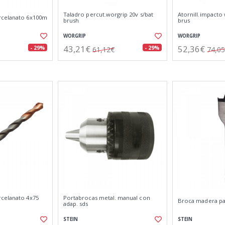
Taladro percut.worgrip 20v s/bat
Atornill.impacto 
rcelanato 6x100m
brush
brus
WORGRIP
WORGRIP
43,21€
52,36€
- 29%
- 29%
61,12€
74,0
celanato 4x75
Portabrocas metal. manual con
Broca madera p
adap. sds
STEIN
STEIN