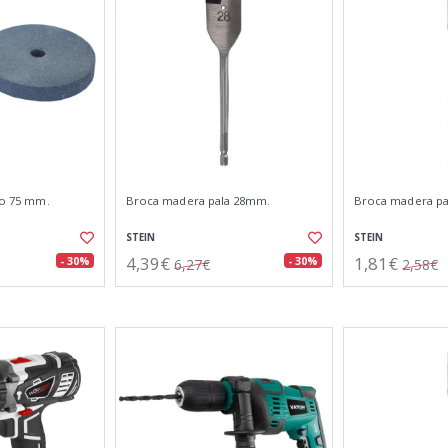
dro 75 mm.
Broca madera pala 28mm.
Broca madera p
STEIN
STEIN
4,39€
1,81€
- 30%
- 30%
6,27€
2,58€