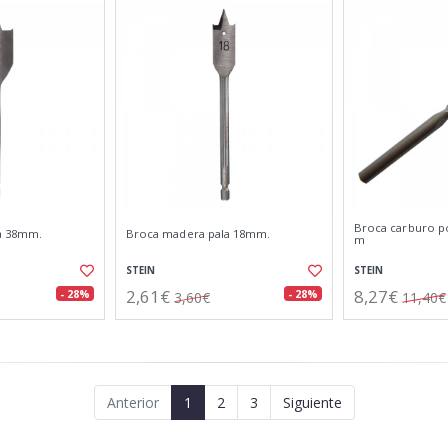
Broca carburo p
a 38mm.
Broca madera pala 18mm.
m
STEIN
STEIN
2,61€
8,27€
- 28%
- 28%
3,60€
11,40€
Anterior
1
2
3
Siguiente