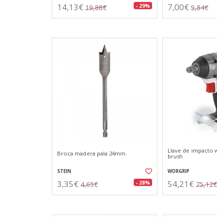
14,13€
7,00€
- 29%
19,88€
9,84€
Llave de impacto w
Broca madera pala 24mm.
brush
STEIN
WORGRIP
3,35€
54,21€
- 28%
4,65€
75,12€