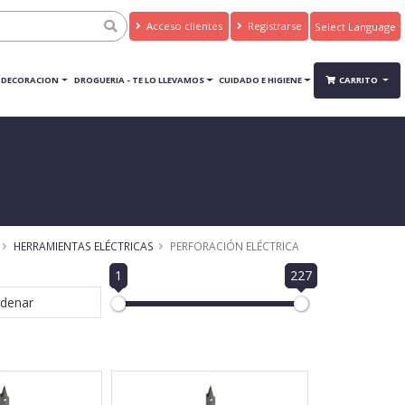
Acceso clientes
Registrarse
Powered by
Translate
DECORACION
DROGUERIA - TE LO LLEVAMOS
CUIDADO E HIGIENE
CARRITO
HERRAMIENTAS ELÉCTRICAS
PERFORACIÓN ELÉCTRICA
1
227
denar