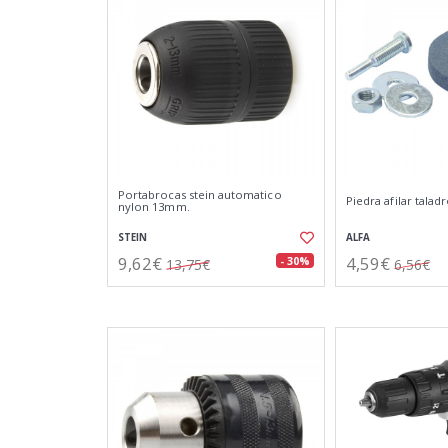
Portabrocas stein automatico
Piedra afilar tala
nylon 13mm.
STEIN
ALFA
9,62€
4,59€
- 30%
13,75€
6,56€