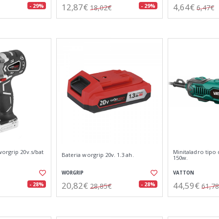
12,87€
4,64€
- 29%
- 29%
18,02€
6,47€
orgrip 20v.s/bat
Minitaladro tipo
Bateria worgrip 20v. 1.3 ah.
150w.
WORGRIP
VATTON
20,82€
44,59€
- 28%
- 28%
28,85€
61,7