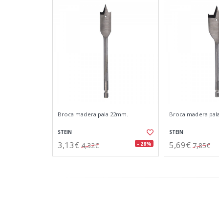
Broca madera pala 22mm.
Broca madera pal
STEIN
STEIN
3,13€
5,69€
- 28%
4,32€
7,85€