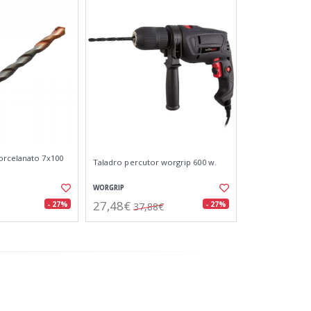
orcelanato 7x100
Taladro percutor worgrip 600 w.
WORGRIP
27,48€
- 27%
- 27%
37,88€