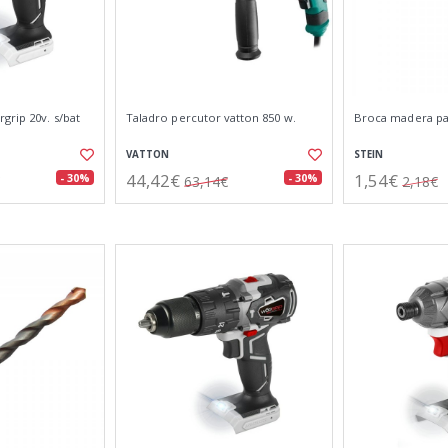
grip 20v. s/bat
Taladro percutor vatton 850 w.
Broca madera p
VATTON
STEIN
44,42€
1,54€
- 30%
- 30%
63,14€
2,18€