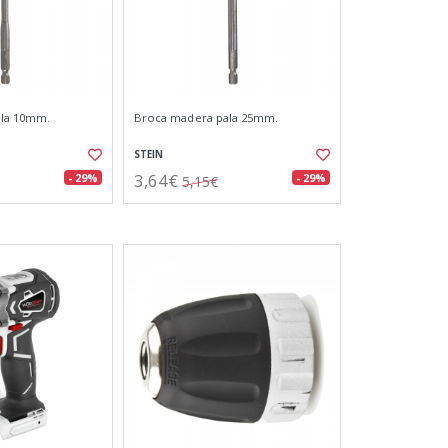
ala 10mm.
Broca madera pala 25mm.
STEIN
3,64€
- 29%
- 29%
5,15€