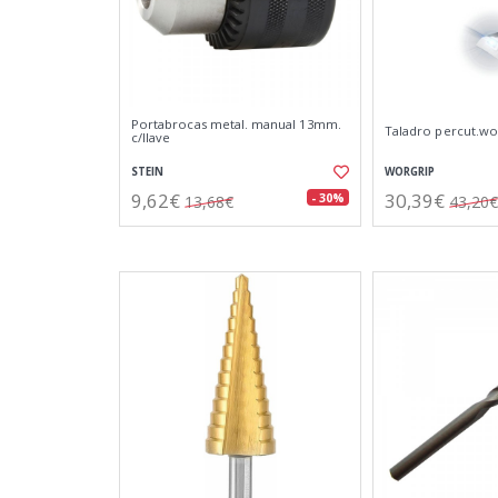
Portabrocas metal. manual 13mm.
Taladro percut.wor
c/llave
STEIN
WORGRIP
9,62€
30,39€
- 30%
13,68€
43,20€