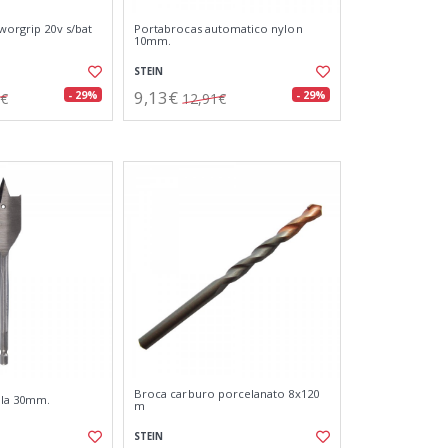
worgrip 20v s/bat
Portabrocas automatico nylon
10mm.
STEIN
9,13€
- 29%
- 29%
5€
12,91€
Broca carburo porcelanato 8x120
ala 30mm.
m
STEIN