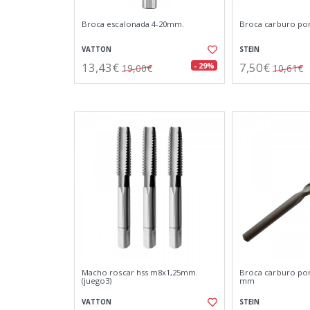
Broca escalonada 4-20mm.
Broca carburo po
VATTON
STEIN
13,43€
7,50€
- 29%
19,00€
10,61€
Macho roscar hss m8x1,25mm.
Broca carburo por
(juego3)
mm
VATTON
STEIN