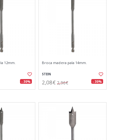
ala 12mm.
Broca madera pala 14mm.
STEIN
2,08€
- 30%
- 30%
2,96€