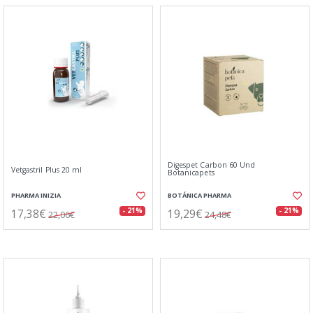
Digespet Carbon 60 Und
Vetgastril Plus 20 ml
Botanicapets
PHARMA INIZIA
BOTÁNICA PHARMA
17,38€
19,29€
- 21%
- 21%
22,06€
24,48€