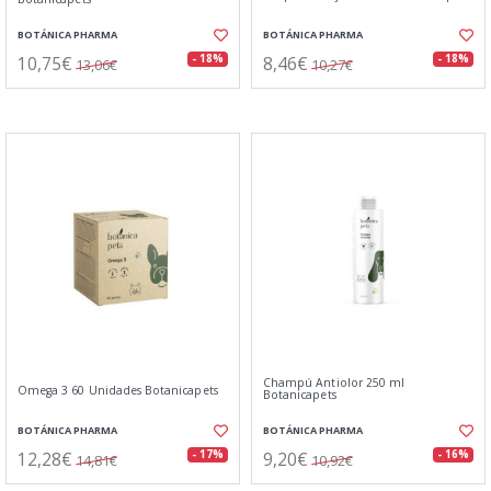
BOTÁNICA PHARMA
BOTÁNICA PHARMA
10,75€
8,46€
- 18%
- 18%
13,06€
10,27€
Champú Antiolor 250 ml
Omega 3 60 Unidades Botanicapets
Botanicapets
BOTÁNICA PHARMA
BOTÁNICA PHARMA
12,28€
9,20€
- 17%
- 16%
14,81€
10,92€