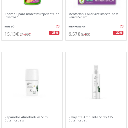
Champú para mascotas repelente de
Menforsan Collar Antiinsecto para
insectos 1 l
Perros 57 cm
MASSÓ
MENFORSAN
15,13€
6,57€
- 28%
- 22%
21,09€
8,40€
Reparador Almohadillas 50ml
Relajante Ambiente Spray 125
Botanicapets
Botanicapet