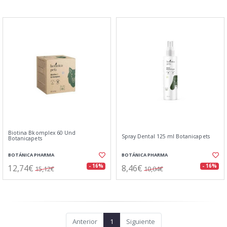
Biotina Bkomplex 60 Und
Spray Dental 125 ml Botanicapets
Botanicapets
BOTÁNICA PHARMA
BOTÁNICA PHARMA
12,74€
8,46€
- 16%
- 16%
15,12€
10,04€
Anterior
1
Siguiente