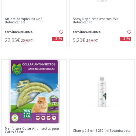
Artipet Komplex 60 Und
Spray Repelente Insectos 250
Botanicapets
Botanicapet
BOTÁNICA PHARMA
BOTÁNICA PHARMA
22,95€
9,20€
- 21%
- 21%
28,92€
11,59€
Menforsan Collar Antiinsectos para
Champú 2 en 1 250 ml Botanicapets
Gatos 33 cm