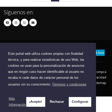
Síguenos en:
Este portal web utiliza cookies propias con finalidad
técnica, y para realizar estadísticas de uso Web, las
cookies se usan para la personalización de anuncios
que en ningún caso hacen identificable al usuario no
Contacto
Aviso Legal
Condiciones de compra
Política de envíos
Política de devolución
Política de Privacidad
recaba ni cede datos de carácter personal de los
Política de Cookies
Sitemap
usuarios sin su conocimiento
Términos y condiciones
© 2026 - Todos los derechos reservados.
Más
¡Acepto!
Rechazar
Configurar
Información