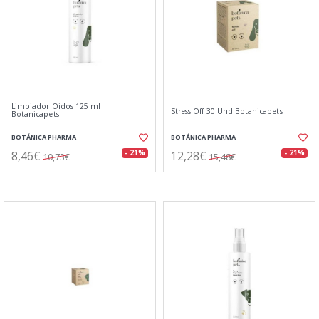
Limpiador Oidos 125 ml
Stress Off 30 Und Botanicapets
Botanicapets
BOTÁNICA PHARMA
BOTÁNICA PHARMA
8,46€
12,28€
- 21%
- 21%
10,73€
15,48€