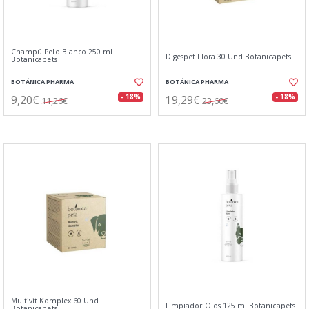
Champú Pelo Blanco 250 ml
Digespet Flora 30 Und Botanicapets
Botanicapets
BOTÁNICA PHARMA
BOTÁNICA PHARMA
9,20€
19,29€
- 18%
- 18%
11,26€
23,60€
Multivit Komplex 60 Und
Limpiador Ojos 125 ml Botanicapets
Botanicapets