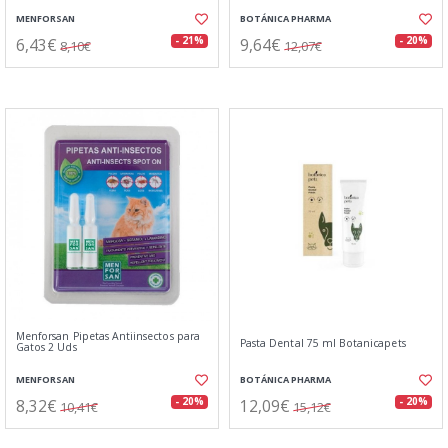
MENFORSAN
BOTÁNICA PHARMA
6,43€
9,64€
- 21%
- 20%
8,10€
12,07€
Menforsan Pipetas Antiinsectos para
Pasta Dental 75 ml Botanicapets
Gatos 2 Uds
MENFORSAN
BOTÁNICA PHARMA
8,32€
12,09€
- 20%
- 20%
10,41€
15,12€