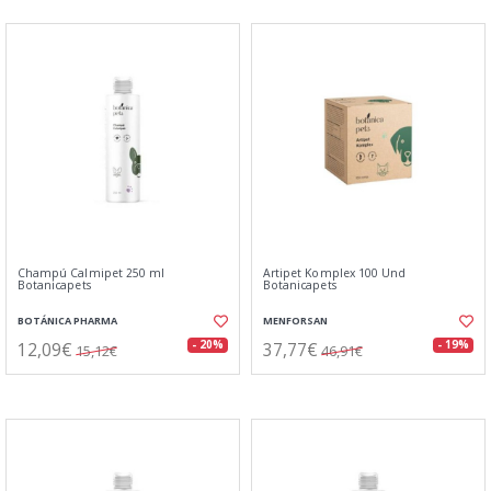
Champú Calmipet 250 ml
Artipet Komplex 100 Und
Botanicapets
Botanicapets
BOTÁNICA PHARMA
MENFORSAN
12,09€
37,77€
- 20%
- 19%
15,12€
46,91€