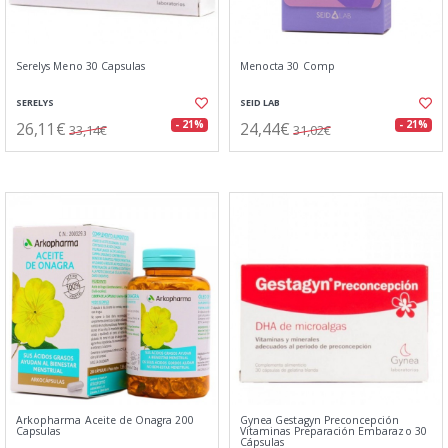
Serelys Meno 30 Capsulas
Menocta 30 Comp
SERELYS
SEID LAB
26,11€
24,44€
- 21%
- 21%
33,14€
31,02€
Arkopharma Aceite de Onagra 200
Gynea Gestagyn Preconcepción
Capsulas
Vitaminas Preparación Embarazo 30
Cápsulas