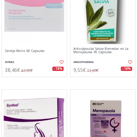
Arkocápsulas Salvia Bienestar en La
Serelys Meno 60 Capsulas
Menopausia 45 Cápsulas
GYNEA
ARKOPHARMA
38,46€
9,55€
- 18%
- 18%
47,05€
11,60€