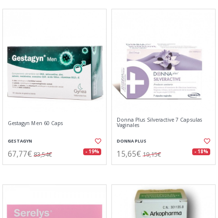
Donna Plus Silveractive 7 Capsulas
Gestagyn Men 60 Caps
Vaginales
GESTAGYN
DONNA PLUS
67,77€
15,65€
- 19%
- 18%
83,54€
19,15€