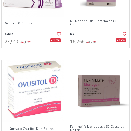
NS Menopausia Dia y Noche 60
Gynfeel 30 Comps
Comps
GYNEA
NS
23,91€
16,76€
- 17%
- 17%
28,83€
20,20€
Femmelife Menopausia 30 Capsulas
Italfarmaco Ovusitol D 14 Sobres
Deiters