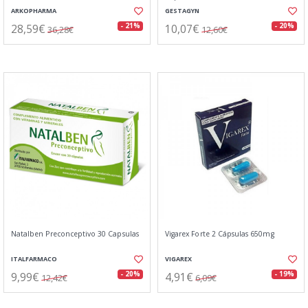
ARKOPHARMA
GESTAGYN
28,59€
10,07€
- 21%
- 20%
36,28€
12,60€
Natalben Preconceptivo 30 Capsulas
Vigarex Forte 2 Cápsulas 650mg
ITALFARMACO
VIGAREX
9,99€
4,91€
- 20%
- 19%
12,42€
6,09€