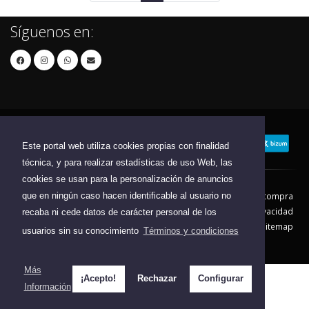
Síguenos en:
Este portal web utiliza cookies propias con finalidad
técnica, y para realizar estadísticas de uso Web, las
cookies se usan para la personalización de anuncios
que en ningún caso hacen identificable al usuario no
Contacto
Aviso Legal
Condiciones de compra
Política de envíos
Política de devolución
Política de Privacidad
recaba ni cede datos de carácter personal de los
Política de Cookies
Sitemap
usuarios sin su conocimiento
Términos y condiciones
© 2026 - Todos los derechos reservados.
Más
¡Acepto!
Rechazar
Configurar
Información