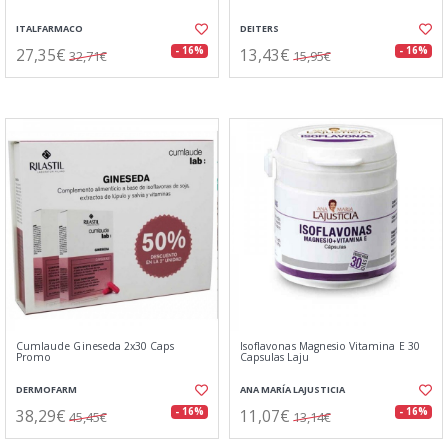
ITALFARMACO
DEITERS
27,35€
13,43€
- 16%
- 16%
32,71€
15,95€
Cumlaude Gineseda 2x30 Caps
Isoflavonas Magnesio Vitamina E 30
Promo
Capsulas Laju
DERMOFARM
ANA MARÍA LAJUSTICIA
38,29€
11,07€
- 16%
- 16%
45,45€
13,14€