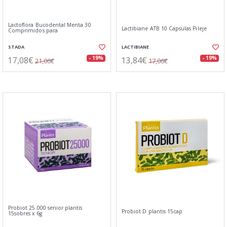
Lactoflora Bucodental Menta 30
Lactibiane ATB 10 Capsulas Pileje
Comprimidos para
STADA
LACTIBIANE
17,08€
13,84€
- 19%
- 19%
21,06€
17,06€
Probiot 25.000 senior plantis
Probiot D plantis 15cap
15sobres x 6g