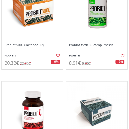
Probiot 5000 (lactobacillus)
Probiot fresh 30 comp. mastic
PLANTIS
PLANTIS
20,32€
8,91€
- 9%
- 9%
22,35€
9,80€