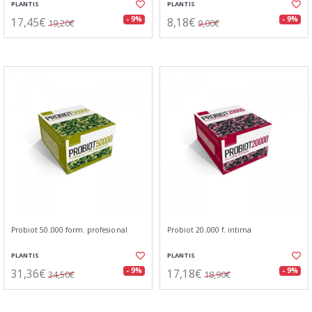
PLANTIS
PLANTIS
17,45€
8,18€
- 9%
- 9%
19,20€
9,00€
Probiot 50.000 form. profesional
Probiot 20.000 f. intima
PLANTIS
PLANTIS
31,36€
17,18€
- 9%
- 9%
34,50€
18,90€