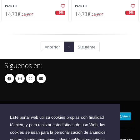
PLANTIS
PLANTIS
14,73€
14,73€
- 9%
- 9%
16,20€
16,20€
Anterior
1
Siguiente
Síguenos en:
Este portal web utiliza cookies propias con finalidad
técnica, y para realizar estadísticas de uso Web, las
cookies se usan para la personalización de anuncios
que en ningún caso hacen identificable al usuario no