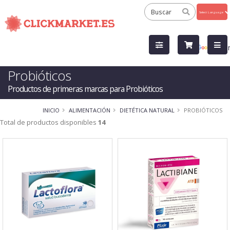
Powered
by
Tra
Probióticos
Productos de primeras marcas para Probióticos
INICIO
ALIMENTACIÓN
DIETÉTICA NATURAL
PROBIÓTICOS
Total de productos disponibles
14