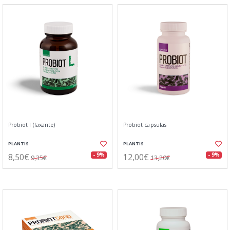
Probiot l (laxante)
Probiot capsulas
PLANTIS
PLANTIS
8,50€
12,00€
- 9%
- 9%
9,35€
13,20€