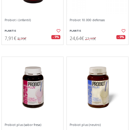
Probiot i (infantil)
Probiot 10.000 defensas
PLANTIS
PLANTIS
7,91€
24,64€
- 9%
- 9%
8,70€
27,10€
Probiot plus (sabor fresa)
Probiot plus (neutro)