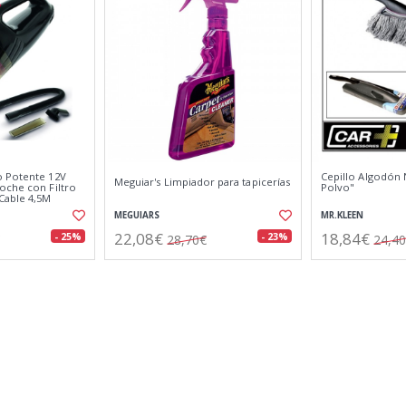
o Potente 12V
Cepillo Algodón 
Meguiar's Limpiador para tapicerías
oche con Filtro
Polvo"
Cable 4,5M
MEGUIARS
MR.KLEEN
22,08€
18,84€
- 25%
- 23%
28,70€
24,4