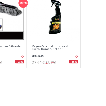
Oferta
Natural "Absorbe
Meguiar's acondicionador de
Cuero, Dorado, Set de 5
MEGUIARS
27,61€
- 23%
- 15%
0€
32,47€