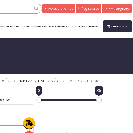
Acceso clientes
Registrarse
Powered by
Translate
DECORACION
DROGUERIA - TE LO LLEVAMOS
CUIDADO E HIGIENE
CARRITO
OMÓVIL
LIMPIEZA DEL AUTOMÓVIL
LIMPIEZA INTERIOR
0
36
denar