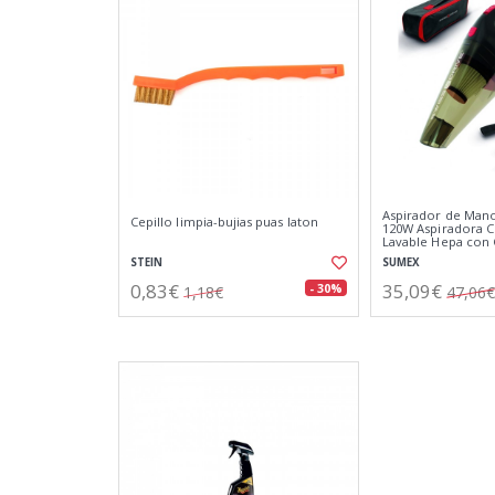
Aspirador de Man
Cepillo limpia-bujias puas laton
120W Aspiradora C
Lavable Hepa con 
STEIN
SUMEX
0,83€
35,09€
- 30%
1,18€
47,06€