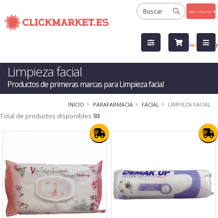
Powered
by
Tra
Limpieza facial
Productos de primeras marcas para Limpieza facial
INICIO
PARAFARMACIA
FACIAL
LIMPIEZA FACIAL
Total de productos disponibles
93