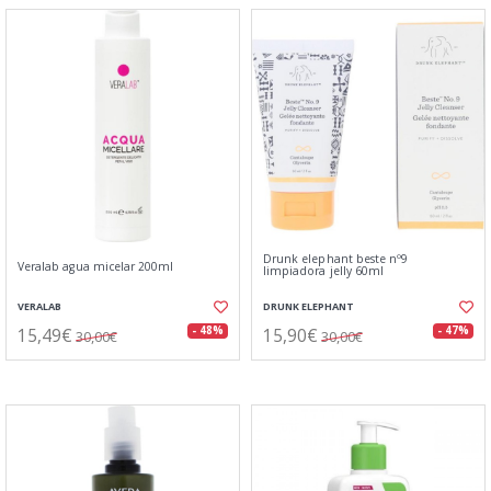
Drunk elephant beste nº9
Veralab agua micelar 200ml
limpiadora jelly 60ml
VERALAB
DRUNK ELEPHANT
15,49€
15,90€
- 48%
- 47%
30,00€
30,00€