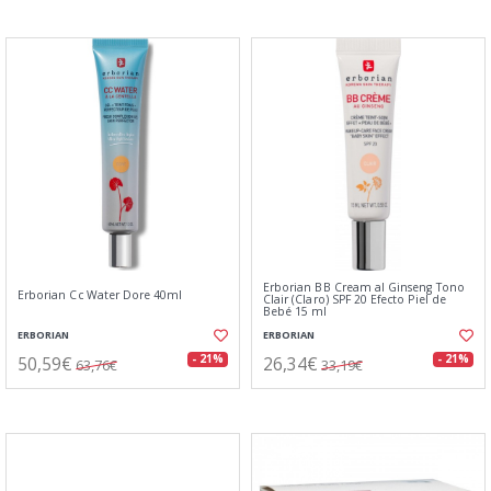
Erborian BB Cream al Ginseng Tono
Erborian Cc Water Dore 40ml
Clair (Claro) SPF 20 Efecto Piel de
Bebé 15 ml
ERBORIAN
ERBORIAN
50,59€
26,34€
- 21%
- 21%
63,76€
33,19€