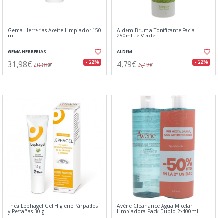
Gema Herrerias Aceite Limpiador 150
Aldem Bruma Tonificante Facial
ml
250ml Té Verde
GEMA HERRERIAS
ALDEM
31,98€
4,79€
- 22%
- 22%
40,88€
6,12€
Thea Lephagel Gel Higiene Párpados
Avène Cleanance Agua Micelar
y Pestañas 30 g
Limpiadora Pack Duplo 2x400ml