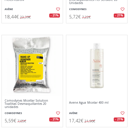
Unidades
AVÈNE
COMODYNES
18,44€
5,72€
- 21%
- 21%
23,39€
7,22€
Comodynes Micellar Solution
Avene Agua Micelar 400 ml
Toallitas Desmaquillantes 20
unidades
COMODYNES
AVÈNE
5,59€
17,42€
- 21%
- 21%
7,05€
21,96€