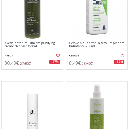
Aveda botanical kinetics puryfying
Cerave piel normal a seca limpiadora
creme cleanser 150ml
hidratante 236ml
AVEDA
CERAVE
30,49€
8,49€
- 47%
- 37%
57,00€
13,40€