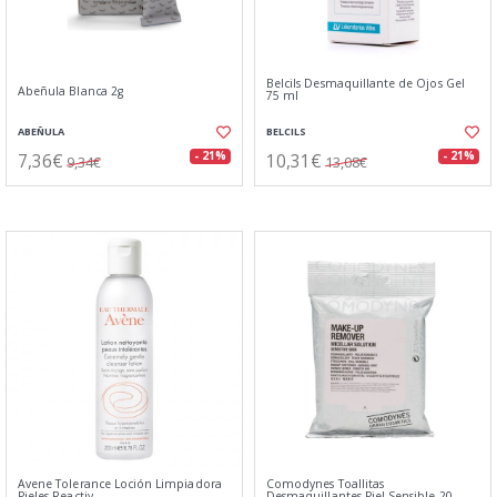
Belcils Desmaquillante de Ojos Gel
Abeñula Blanca 2g
75 ml
ABEÑULA
BELCILS
7,36€
10,31€
- 21%
- 21%
9,34€
13,08€
Avene Tolerance Loción Limpiadora
Comodynes Toallitas
Pieles Reactiv
Desmaquillantes Piel Sensible 20