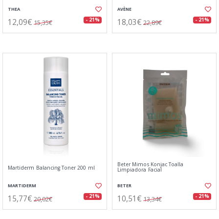
THEA
AVÈNE
12,09€
18,03€
- 21%
- 21%
15,35€
22,89€
Beter Mimos Konjac Toalla
Martiderm Balancing Toner 200 ml
Limpiadora Facial
MARTIDERM
BETER
15,77€
10,51€
- 21%
- 21%
20,02€
13,34€