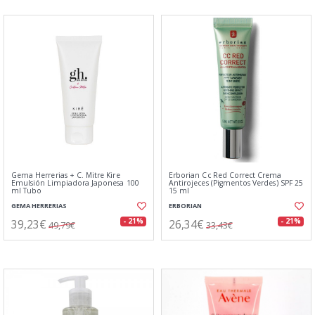
Gema Herrerias + C. Mitre Kire
Erborian Cc Red Correct Crema
Emulsión Limpiadora Japonesa 100
Antirojeces (Pigmentos Verdes) SPF 25
ml Tubo
15 ml
GEMA HERRERIAS
ERBORIAN
39,23€
26,34€
- 21%
- 21%
49,79€
33,43€