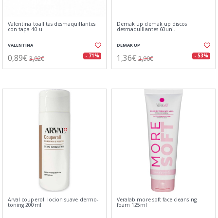
Valentina toallitas desmaquillantes
Demak up demak up discos
con tapa 40 u
desmaquillantes 60uni.
VALENTINA
DEMAK UP
0,89€
1,36€
- 71%
- 53%
3,02€
2,90€
Arval couperoll locion suave dermo-
Veralab more soft face cleansing
toning 200ml
foam 125ml