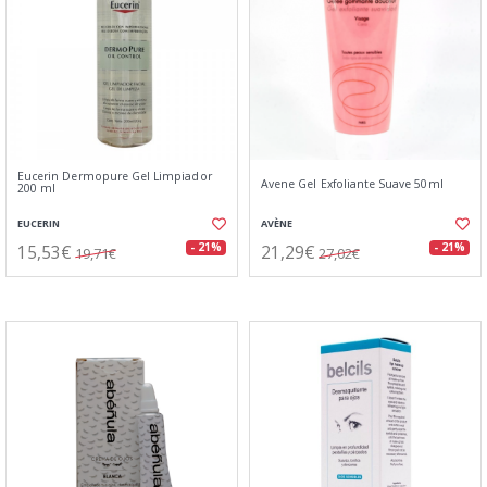
Eucerin Dermopure Gel Limpiador
Avene Gel Exfoliante Suave 50ml
200 ml
EUCERIN
AVÈNE
15,53€
21,29€
- 21%
- 21%
19,71€
27,02€