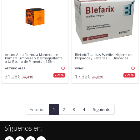
Arturo Alba Formula Manteca de
Blefarix Toallitas Estériles Higiene de
Primera Limpieza y Desmaquillante
Párpados y Pestañas 50 Unidades
a La Resina de Pimenton 125ml
ARTURO ALBA
VIÑAS
31,28€
17,32€
- 21%
- 21%
39,41€
21,82€
Anterior
1
2
3
4
Siguiente
Síguenos en: