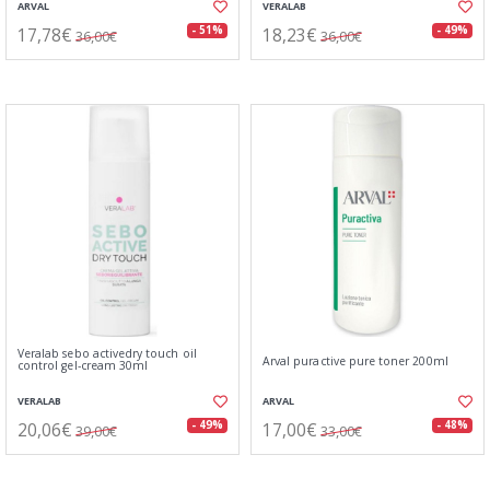
ARVAL
VERALAB
17,78€
18,23€
- 51%
- 49%
36,00€
36,00€
Veralab sebo activedry touch oil
Arval puractive pure toner 200ml
control gel-cream 30ml
VERALAB
ARVAL
20,06€
17,00€
- 49%
- 48%
39,00€
33,00€