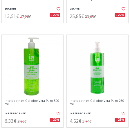
EUCERIN
CERAVE
13,51€
25,85€
- 22%
- 22%
17,28€
33,05€
Interapothek Gel Aloe Vera Puro 500
Interapothek Gel Aloe Vera Puro 250
ml
ml
INTERAPOTHEK
INTERAPOTHEK
6,33€
4,52€
- 22%
- 21%
8,09€
5,74€