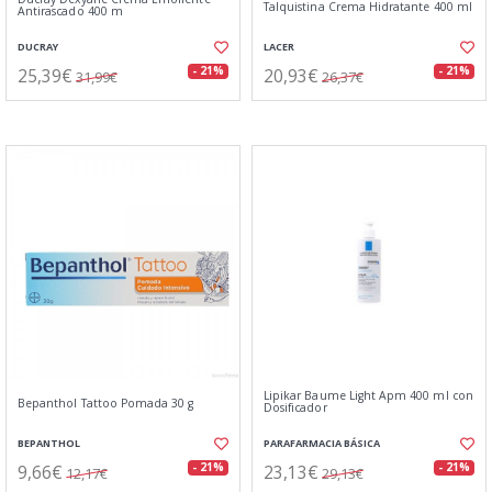
Talquistina Crema Hidratante 400 ml
Antirascado 400 m
DUCRAY
LACER
25,39€
20,93€
- 21%
- 21%
31,99€
26,37€
Lipikar Baume Light Apm 400 ml con
Bepanthol Tattoo Pomada 30 g
Dosificador
BEPANTHOL
PARAFARMACIA BÁSICA
9,66€
23,13€
- 21%
- 21%
12,17€
29,13€