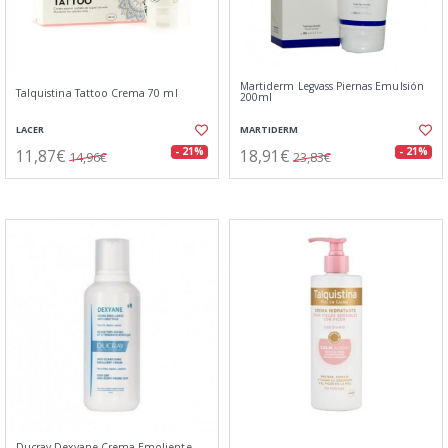
Martiderm Legvass Piernas Emulsión
Talquistina Tattoo Crema 70 ml
200ml
LACER
MARTIDERM
11,87€
18,91€
- 21%
- 21%
14,96€
23,83€
Ducray Dexyane Crema Emoliente