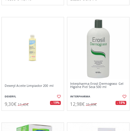
Interpharma Erosil Dermograso Gel
Dexeryl Aceite Limpiador 200 ml
Higiene Piel Seca 500 ml
DEXERYL
INTERPHARMA
9,30€
12,98€
- 19%
- 18%
11,45€
15,89€