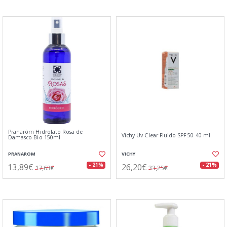
Pranarôm Hidrolato Rosa de
Vichy Uv Clear Fluido SPF 50 40 ml
Damasco Bio 150ml
PRANAROM
VICHY
13,89€
26,20€
- 21%
- 21%
17,63€
33,25€