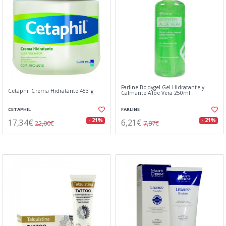
Farline Bodygel Gel Hidratante y
Cetaphil Crema Hidratante 453 g
Calmante Aloe Vera 250ml
CETAPHIL
FARLINE
17,34€
6,21€
- 21%
- 21%
22,00€
7,87€