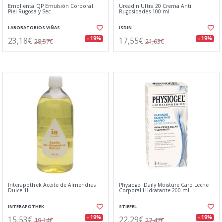
Emolienta QP Emulsión Corporal
Ureadin Ultra 20 Crema Anti
Piel Rugosa y Sec
Rugosidades 100 ml
LABORATORIOS VIÑAS
ISDIN
23,18€
17,55€
- 19%
- 19%
28,57€
21,63€
Interapothek Aceite de Almendras
Physiogel Daily Moisture Care Leche
Dulce 1L
Corporal Hidratante 200 ml
INTERAPOTHEK
STIEFEL
15,53€
22,29€
- 19%
- 19%
19,14€
27,47€