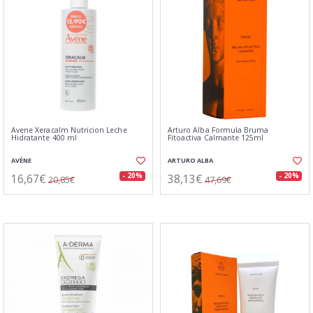
Avene Xeracalm Nutricion Leche
Arturo Alba Formula Bruma
Hidratante 400 ml
Fitoactiva Calmante 125ml
AVÈNE
ARTURO ALBA
16,67€
38,13€
- 20%
- 20%
20,85€
47,69€