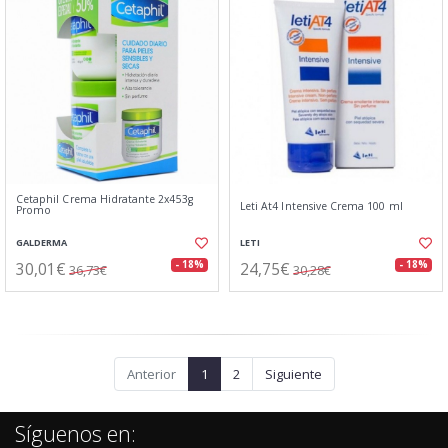
Cetaphil Crema Hidratante 2x453g
Leti At4 Intensive Crema 100 ml
Promo
GALDERMA
LETI
30,01€
24,75€
- 18%
- 18%
36,73€
30,28€
Anterior
1
2
Siguiente
Síguenos en: