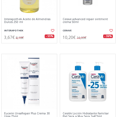
Interapothek Aceite de Almendras
Cerave advanced repair ointment
Dulces 250 ml
crema 50ml
INTERAPOTHEK
CERAVE
3,67€
10,20€
- 55%
- 36%
8,18€
16,00€
Eucerin UreaRepair Plus Crema 30
CeraVe Loción Hidratante Familiar
Urea 75ml
Piel Seca a Muy Seca 2x473ml