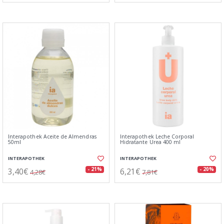
Interapothek Aceite de Almendras
Interapothek Leche Corporal
50ml
Hidratante Urea 400 ml
INTERAPOTHEK
INTERAPOTHEK
3,40€
6,21€
- 21%
- 20%
4,28€
7,81€