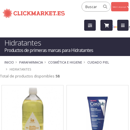
Powered
by
Tra
Hidratantes
Productos de primeras marcas para Hidratantes
INICIO
PARAFARMACIA
COSMÉTICA E HIGIENE
CUIDADO PIEL
HIDRATANTES
Total de productos disponibles
58