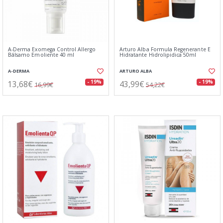
A-Derma Exomega Control Allergo
Arturo Alba Formula Regenerante E
Bálsamo Emoliente 40 ml
Hidratante Hidrolipidica 50ml
A-DERMA
ARTURO ALBA
13,68€
43,99€
- 19%
- 19%
16,99€
54,22€