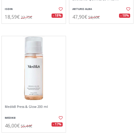
ISDIN
ARTURO ALBA
18,59€
47,90€
- 18%
- 18%
22,75€
58,60€
Medik8 Press & Glow 200 ml
MEDIK8
46,00€
- 17%
55,44€