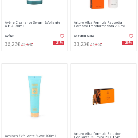
Avène Cleanance Sérum Exfoliante
Arturo Alba Formula Rapsodia
A.H.A. 30ml
Corporal Transformadora 200ml
AVÈNE
ARTURO ALBA
36,22€
33,23€
- 21%
- 20%
45,64€
41,55€
Arturo Alba Formula Solucion
Acniben Exfoliante Suave 100ml
Exfoliante Quimica 20 X 1,5ml