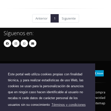
Anterior
1
Siguiente
Síguenos en:
Este portal web utiliza cookies propias con finalidad
técnica, y para realizar estadísticas de uso Web, las
cookies se usan para la personalización de anuncios
que en ningún caso hacen identificable al usuario no
Contacto
Aviso Legal
Condiciones de compra
Política de envíos
Política de devolución
Política de Privacidad
recaba ni cede datos de carácter personal de los
Política de Cookies
Sitemap
usuarios sin su conocimiento
Términos y condiciones
© 2026 - Todos los derechos reservados.