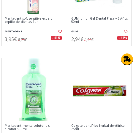
Mentadent soft sensitive expert
GUM Junior Gel Dental Fresa +6 Años
cepillo de dientes 1un
50ml
MENTADENT
GUM
3,95€
2,94€
- 41%
- 41%
6,75€
4,96€
Mentadent menta colutorio sin
Colgate dentifrico herbal dentifrico
alcohol 300ml
75ml