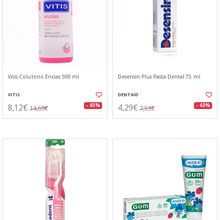
Vitis Colutorio Encias 500 ml
Desensin Plus Pasta Dental 75 ml
VITIS
DENTAID
8,12€
4,29€
- 45%
- 43%
14,69€
7,53€