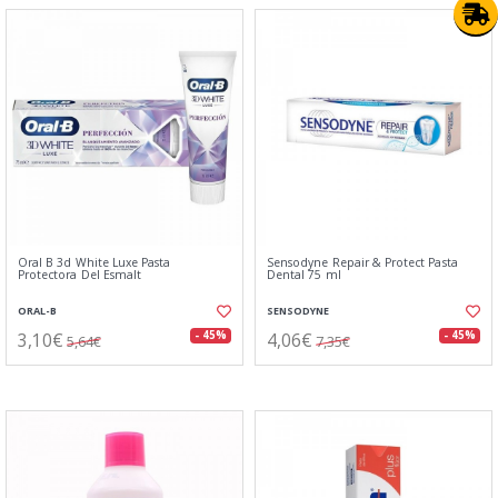
Oral B 3d White Luxe Pasta
Sensodyne Repair & Protect Pasta
Protectora Del Esmalt
Dental 75 ml
ORAL-B
SENSODYNE
3,10€
4,06€
- 45%
- 45%
5,64€
7,35€