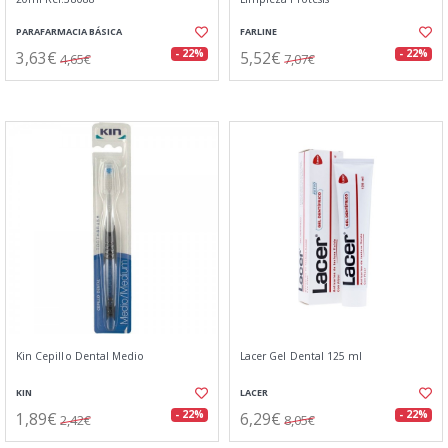
PARAFARMACIA BÁSICA
FARLINE
3,63€
5,52€
- 22%
- 22%
4,65€
7,07€
Kin Cepillo Dental Medio
Lacer Gel Dental 125 ml
KIN
LACER
1,89€
6,29€
- 22%
- 22%
2,42€
8,05€