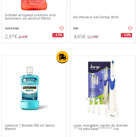
Iodosan antiplaca colutorio anti-
Kin Periokin Gel Dental 30ml
bacteriano sin alcohol 500ml
IODOSAN
KIN
2,97€
4,65€
- 67%
- 62%
9,00€
12,38€
Listerine 1 Botella 500 ml Sabor
Lovyc recargable cepillo de dientes
Mentol
"""+4 cabezales""""""""" 1un