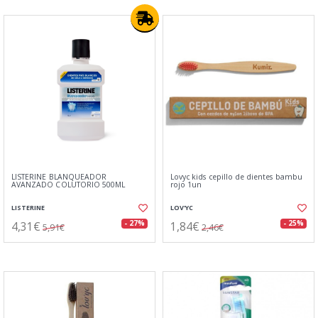
LISTERINE BLANQUEADOR
Lovyc kids cepillo de dientes bambu
AVANZADO COLUTORIO 500ML
rojo 1un
LISTERINE
LOV'YC
4,31€
1,84€
- 27%
- 25%
5,91€
2,46€