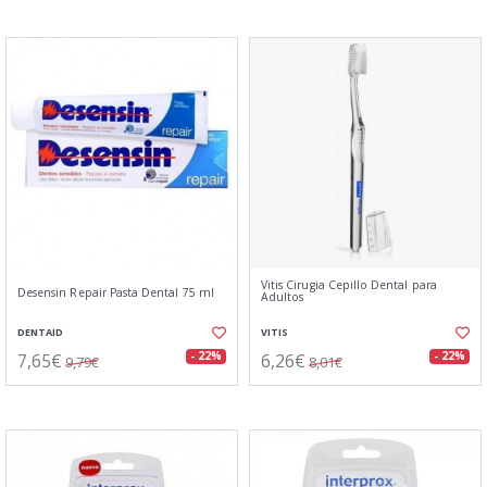
Vitis Cirugia Cepillo Dental para
Desensin Repair Pasta Dental 75 ml
Adultos
DENTAID
VITIS
7,65€
6,26€
- 22%
- 22%
9,79€
8,01€