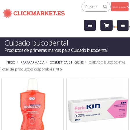
Powered
by
Tra
Cuidado bucodental
Productos de primeras marcas para Cuidado bucodental
INICIO
PARAFARMACIA
COSMÉTICA E HIGIENE
CUIDADO BUCODENTAL
Total de productos disponibles
416