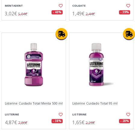
MENTADENT
COLGATE
3,02€
1,49€
- 40%
- 39%
5,04€
2,44€
Listerine Cuidado Total Menta 500 ml
Listerine Cuidado Total 95 ml
LISTERINE
LISTERINE
4,87€
1,65€
- 38%
- 28%
7,86€
2,28€