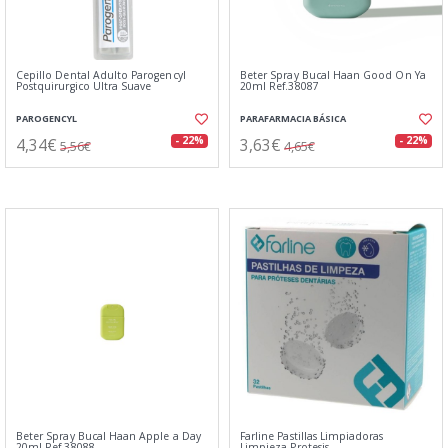
Cepillo Dental Adulto Parogencyl
Beter Spray Bucal Haan Good On Ya
Postquirurgico Ultra Suave
20ml Ref.38087
PAROGENCYL
PARAFARMACIA BÁSICA
4,34€
3,63€
- 22%
- 22%
5,56€
4,65€
Beter Spray Bucal Haan Apple a Day
Farline Pastillas Limpiadoras
20ml Ref.38088
Limpieza Protesis