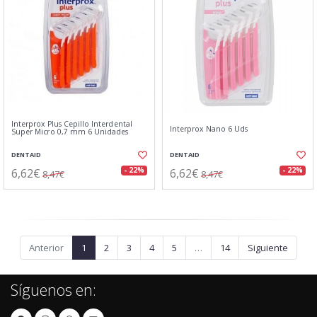
Interprox Plus Cepillo Interdental
Interprox Nano 6 Uds
Super Micro 0,7 mm 6 Unidades
DENTAID
DENTAID
6,62€
6,62€
- 22%
- 22%
8,47€
8,47€
Anterior
1
2
3
4
5
…
14
Siguiente
Síguenos en: