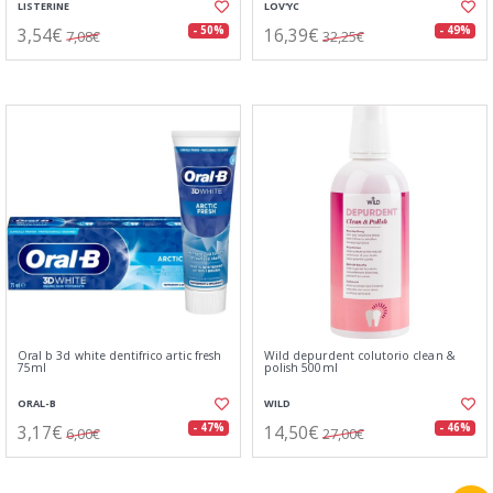
LISTERINE
LOV'YC
3,54€
16,39€
- 50%
- 49%
7,08€
32,25€
Oral b 3d white dentifrico artic fresh
Wild depurdent colutorio clean &
75ml
polish 500ml
ORAL-B
WILD
3,17€
14,50€
- 47%
- 46%
6,00€
27,00€