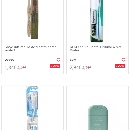
Lovyc kids cepillo de dientes bambu
GUM Cepillo Dental Original White
verde 1un
Medio
LOV'YC
GUM
1,84€
2,94€
- 25%
- 22%
2,46€
3,77€