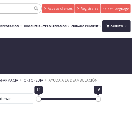
Acceso clientes
Registrarse
Powered by
Translate
DECORACION
DROGUERIA - TE LO LLEVAMOS
CUIDADO E HIGIENE
CARRITO
AFARMACIA
ORTOPEDIA
AYUDA A LA DEAMBULACIÓN
11
16
denar