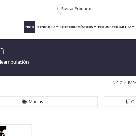
INICIO
TECNOLOGIA
ELECTRODOMÉSTICOS
PERFUME Y COSMETICA
n
 deambulación
INICIO
PAR
Marcas
Or